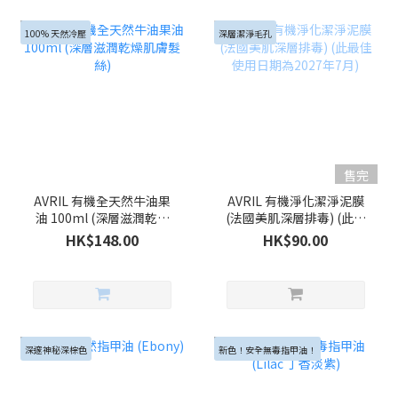
100% 天然冷壓
深層潔淨毛孔
售完
AVRIL 有機全天然牛油果
AVRIL 有機淨化潔淨泥膜
油 100ml (深層滋潤乾燥
(法國美肌深層排毒) (此最
肌膚髮絲)
佳使用日期為2027年7月)
HK$148.00
HK$90.00
深邃神秘深棕色
新色！安全無毒指甲油！