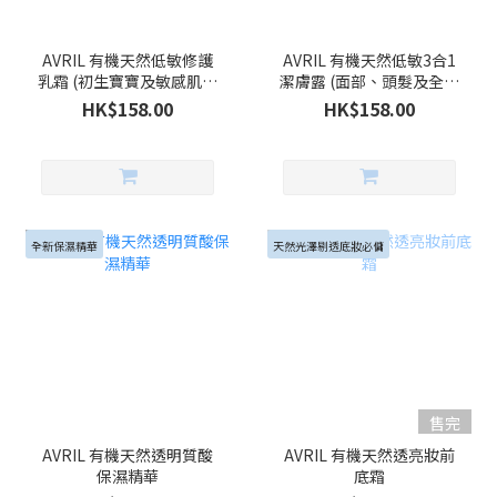
AVRIL 有機天然低敏修護
AVRIL 有機天然低敏3合1
乳霜 (初生寶寶及敏感肌適
潔膚露 (面部、頭髮及全身
用)
適用 | 無香料配方)
HK$158.00
HK$158.00
全新保濕精華
天然光澤剔透底妝必傭
售完
AVRIL 有機天然透明質酸
AVRIL 有機天然透亮妝前
保濕精華
底霜