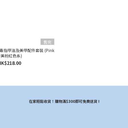
售完
童無毒指甲油及美甲配件套裝 (Pink
甜美粉紅色系)
HK$218.00
在家輕鬆收貨！購物滿$300即可免費送貨 !