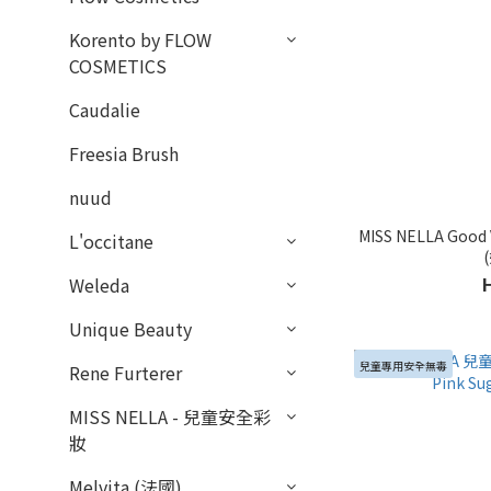
Korento by FLOW
COSMETICS
Caudalie
Freesia Brush
nuud
MISS NELLA G
L'occitane
Weleda
Unique Beauty
兒童專用安全無毒
Rene Furterer
MISS NELLA - 兒童安全彩
妝
Melvita (法國)