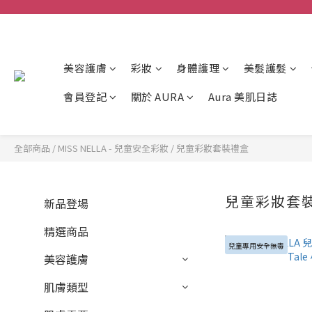
美容護膚
彩妝
身體護理
美髮護髮
會員登記
關於 AURA
Aura 美肌日誌
全部商品
/
MISS NELLA - 兒童安全彩妝
/
兒童彩妝套裝禮盒
兒童彩妝套
新品登場
精選商品
兒童專用安全無毒
美容護膚
肌膚類型