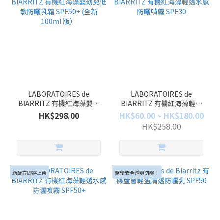
LABORATOIRES de
LABORATOIRES de
BIARRITZ 有機紅海藻嬰幼
BIARRITZ 有機紅海藻輕透
兒低敏防曬乳霜 SPF50+ (全
水感防曬噴霧 SPF30
HK$298.00
HK$60.00 ~ HK$180.00
新100ml 版）
HK$258.00
新配方即將上架
醫學安全透明防曬！