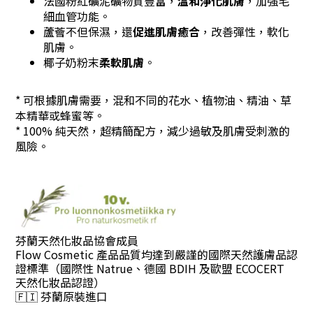
法國粉紅礦泥礦物質豐富，
溫和淨化肌膚
，加強毛
細血管功能。
蘆薈不但保濕，還
促進肌膚癒合
，改善彈性，軟化
肌膚。
椰子奶粉末
柔軟肌膚
。
* 可根據肌膚需要，混和不同的花水、植物油、精油、草
本精華或蜂蜜等。
* 100% 純天然，超精簡
配方，減少
過敏及肌膚受刺激的
風險。
芬蘭天然化妝品協會成員
Flow Cosmetic 產品品質均達到嚴謹的國際天然護膚品認
證標準（國際性 Natrue、德國 BDIH 及歐盟 ECOCERT
天然化妝品認證）
🇫🇮
芬蘭原裝進口