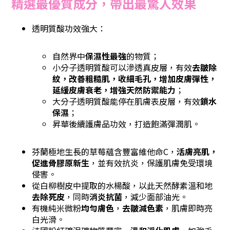
精選最優質成分，帶出
最
驚人效果
透明質酸功效強大：
自然界中
保濕性最強
的物質；
小分子透明質酸可以滲透真皮層，有效
去皺除
紋，改善粗糙肌，收細毛孔，增加皮膚彈性，
延緩皮膚衰老，增強天然防禦能力
；
大分子透明質酸能停在肌膚表皮層，有效
鎖水
保濕
；
昇華後續護膚品功效，打造飽滿彈潤肌。
芬蘭極地生長的草莓蘊含豐富維他命C，
活膚亮肌，
促進骨膠原新生
，並有效抗炎，保護肌膚免受環境
侵害。
從白柳樹皮中提取的水楊酸，以此天然酵素溫和地
去除死皮
，同時
消炎抗菌
，減少面部油光。
有機純米微粉
均勻膚色
，
去皺減色素
，肌膚即時亮
白光滑。